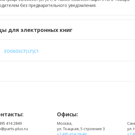
одителем без предварительного уведомления.
ы для электронных книг
ED060SCF(LF)C1
онтакты:
Офисы:
495 414 2849
Москва,
Сан
o@parts-plus.ru
ул. Ткацкая, 5 строение 3
ул. 
+7 495 414-28-49
+7 4