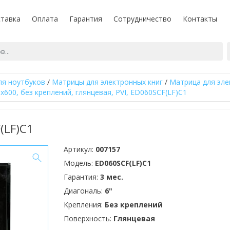
тавка
Оплата
Гарантия
Сотрудничество
Контакты
ля ноутбуков
/
Матрицы для электронных книг
/
Матрица для элект
0x600, без креплений, глянцевая, PVI, ED060SCF(LF)C1
(LF)C1
Артикул:
007157
Модель:
ED060SCF(LF)C1
Гарантия:
3 мес.
Диагональ:
6"
Крепления:
Без креплений
Поверхность:
Глянцевая