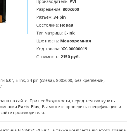
Производитель:
PVI
Разрешение:
800x600
Разъем:
34 pin
Состояние:
Новая
Тип матрицы:
E-Ink
Цветность:
Монохромная
Код товара:
XX-00000019
Стоимость:
2150 руб.
 6.0", E-Ink, 34 pin (слева), 800x600, без креплений,
C1
зана на сайте. При необходимости, перед тем как купить
компании
Parts Plus
, Вы можете проверить спецификацию и
 сайте производителя.
Матрица ED060SCF(LF)C1, а также комплектация этого товара