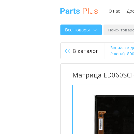
О нас
Дос
Все товары
Запчасти д
В каталог
(слева), 80
Матрица ED060SCF