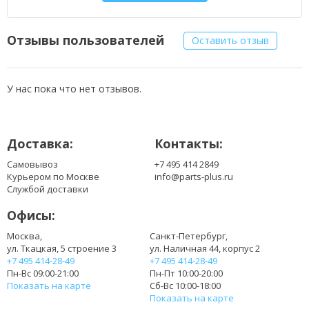
LP171WE2(TL)(A1)
LP171WE2(TL)(A2)
LP171WE2(TL)(A3)
Отзывы пользователей
Оставить отзыв
LP171WE2(TL)(A4)
LP171WE2-TL01
LP171WE3(TL)(03)
У нас пока что нет отзывов.
LP171WE3(TL)(A1)
LP171WE3(TL)(A2)
LP171WE3(TL)(A3)
Доставка:
Контакты:
LP171WE3(TL)(A4)
LP171WE3(TL)(A5)
Самовывоз
+7 495 414 2849
LTN170MT02
Курьером по Москве
info@parts-plus.ru
LTN170P1-L02
Службой доставки
LTN170P2-L01
Офисы:
LTN170WP-L02
LTN170WP-L02 V00
Москва,
Санкт-Петербург,
ул. Ткацкая, 5 строение 3
ул. Наличная 44, корпус 2
+7 495 414-28-49
+7 495 414-28-49
Пн-Вс 09:00-21:00
Пн-Пт 10:00-20:00
Показать на карте
Сб-Вс 10:00-18:00
Показать на карте