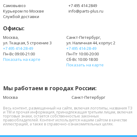
BA59-02779A
Самовывоз
+7 495 414 2849
BA59-03217A
Курьером по Москве
info@parts-plus.ru
BT156GW01
Службой доставки
BT156GW01 V.1
Офисы:
BT156GW01 V.2
BT156GW01 V.3
Москва,
Санкт-Петербург,
ул. Ткацкая, 5 строение 3
ул. Наличная 44, корпус 2
BT156GW01 V.4
+7 495 414-28-49
+7 495 414-28-49
BT156GW01 V.6
Пн-Вс 09:00-21:00
Пн-Пт 10:00-20:00
BT156GW01 V.A
Показать на карте
Сб-Вс 10:00-18:00
BT156GW02
Показать на карте
BT156GW02 V.0
C850-D1W
CLAA156WA11
Мы работаем в городах России:
CLAA156WA11A
CLAA156WB11
Москва
Санкт-Петербург
CLAA156WB11A
Весь контент, размещенный на сайте, включая логотипы, названия ТЗ
CLAA156WB11S
и ТМ и прочая информация, принадлежащая третьим лицам, включая
торговые знаки, остается собственностью законных
CLAA156WB13
правообладателей. Контент используется нашим сайтом в качестве
CLAA156WB13A
иллюстраций, а также в справочно-ознакомительных целях.
CLAA156WS01A