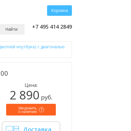
Корзина
+7 495 414 2849
Найти
дисплей ноутбука) с диагональю
900
Цена:
2 890
руб.
Уведомить
о наличии
Доставка