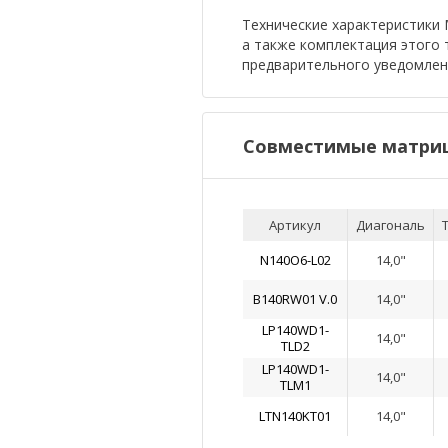
Технические характеристики М
а также комплектация этого
предварительного уведомлен
Совместимые матриц
Артикул
Диагональ
N140O6-L02
14,0"
B140RW01 V.0
14,0"
LP140WD1-
14,0"
TLD2
LP140WD1-
14,0"
TLM1
LTN140KT01
14,0"