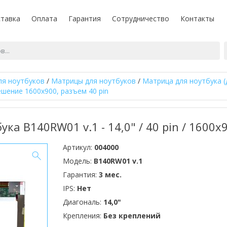
тавка
Оплата
Гарантия
Сотрудничество
Контакты
ля ноутбуков
/
Матрицы для ноутбуков
/
Матрица для ноутбука (
ешение 1600x900, разъем 40 pin
ка B140RW01 v.1 - 14,0" / 40 pin / 1600x
Артикул:
004000
Модель:
B140RW01 v.1
Гарантия:
3 мес.
IPS:
Нет
Диагональ:
14,0"
Крепления:
Без креплений