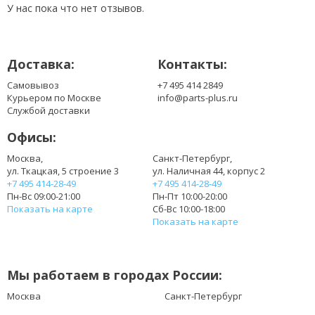
LTN140KT07
У нас пока что нет отзывов.
LTN140KT07-201
LTN140TK07
N140O6-L01
Доставка:
Контакты:
N140O6-L02
Самовывоз
+7 495 414 2849
Курьером по Москве
info@parts-plus.ru
Службой доставки
Офисы:
Москва,
Санкт-Петербург,
ул. Ткацкая, 5 строение 3
ул. Наличная 44, корпус 2
+7 495 414-28-49
+7 495 414-28-49
Пн-Вс 09:00-21:00
Пн-Пт 10:00-20:00
Показать на карте
Сб-Вс 10:00-18:00
Показать на карте
Мы работаем в городах России:
Москва
Санкт-Петербург