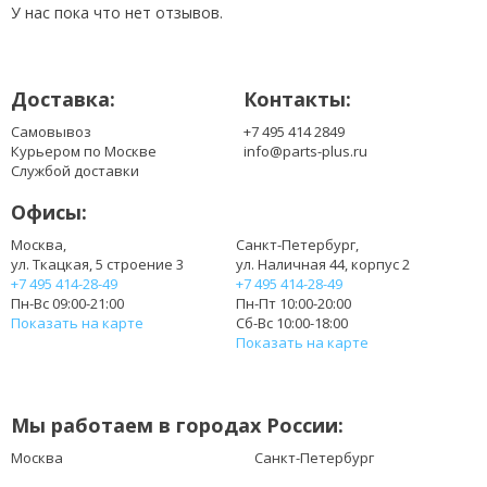
LTN140KT07
У нас пока что нет отзывов.
LTN140KT07-201
LTN140TK07
N140O6-L01
Доставка:
Контакты:
N140O6-L02
Самовывоз
+7 495 414 2849
Курьером по Москве
info@parts-plus.ru
Службой доставки
Офисы:
Москва,
Санкт-Петербург,
ул. Ткацкая, 5 строение 3
ул. Наличная 44, корпус 2
+7 495 414-28-49
+7 495 414-28-49
Пн-Вс 09:00-21:00
Пн-Пт 10:00-20:00
Показать на карте
Сб-Вс 10:00-18:00
Показать на карте
Мы работаем в городах России:
Москва
Санкт-Петербург