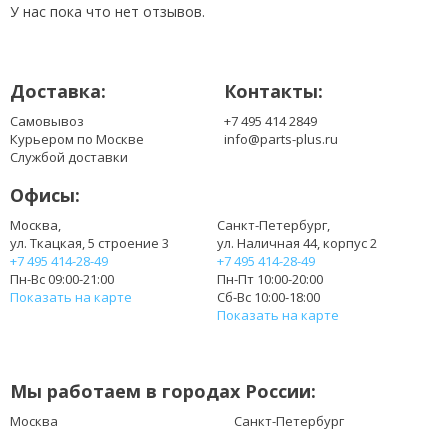
LTN140KT07
У нас пока что нет отзывов.
LTN140KT07-201
LTN140TK07
N140O6-L01
Доставка:
Контакты:
N140O6-L02
Самовывоз
+7 495 414 2849
Курьером по Москве
info@parts-plus.ru
Службой доставки
Офисы:
Москва,
Санкт-Петербург,
ул. Ткацкая, 5 строение 3
ул. Наличная 44, корпус 2
+7 495 414-28-49
+7 495 414-28-49
Пн-Вс 09:00-21:00
Пн-Пт 10:00-20:00
Показать на карте
Сб-Вс 10:00-18:00
Показать на карте
Мы работаем в городах России:
Москва
Санкт-Петербург