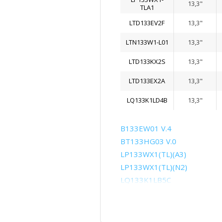
13,3"
TLA1
LTD133EV2F
13,3"
LTN133W1-L01
13,3"
LTD133KX2S
13,3"
LTD133EX2A
13,3"
LQ133K1LD4B
13,3"
B133EW01 V.4
BT133HG03 V.0
LP133WX1(TL)(A3)
LP133WX1(TL)(N2)
LQ133K1LB5C
LTD133EV1F
LTD133EV6N
LTD133EX3X