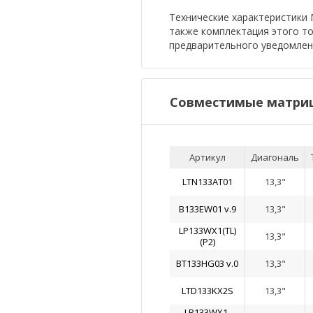
Технические характеристики М
также комплектация этого т
предварительного уведомлен
Совместимые матриц
Артикул
Диагональ
LTN133AT01
13,3"
B133EW01 v.9
13,3"
LP133WX1(TL)
13,3"
(P2)
BT133HG03 v.0
13,3"
LTD133KX2S
13,3"
LP133WX1-