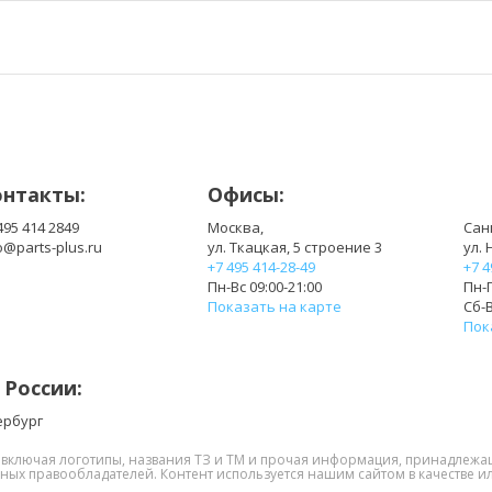
LTN133AT03
LTN133AT03 002
LTN133AT07-G01
LTN133AT08-001
онтакты:
Офисы:
495 414 2849
Москва,
Сан
o@parts-plus.ru
ул. Ткацкая, 5 строение 3
ул. 
+7 495 414-28-49
+7 4
Пн-Вс 09:00-21:00
Пн-П
Показать на карте
Сб-В
Пок
 России:
ербург
, включая логотипы, названия ТЗ и ТМ и прочая информация, принадлежа
нных правообладателей. Контент используется нашим сайтом в качестве ил