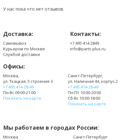
HT101WSB-100
У нас пока что нет отзывов.
HT101WSB-101
LP101WSA(TL)(A1)
LP101WSA(TL)(B1)
Доставка:
Контакты:
LP101WSA(TL)(B2)
LP101WSA(TL)(N1)
Самовывоз
+7 495 414 2849
LP101WSA(TL)(N2)
Курьером по Москве
info@parts-plus.ru
LP101WSA(TL)(P1)
Службой доставки
LTN101NT02
Офисы:
LTN101NT02-001
LTN101NT02-007
Москва,
Санкт-Петербург,
ул. Ткацкая, 5 строение 3
ул. Наличная 44, корпус 2
LTN101NT02-102
+7 495 414-28-49
+7 495 414-28-49
LTN101NT02-A01
Пн-Вс 09:00-21:00
Пн-Пт 10:00-20:00
LTN101NT02-A04
Показать на карте
Сб-Вс 10:00-18:00
LTN101NT02-B01
Показать на карте
LTN101NT02-C01
LTN101NT02-L01
LTN101NT02-T01
Мы работаем в городах России:
LTN101NT02-W01
LTN101NT02-W05
Москва
Санкт-Петербург