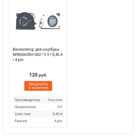
Вентилятор для ноутбука
NFB60A05H-002 / 5 V / 0,45 А
/ 4 pin
120
руб.
Уведомить
о наличии
Производитель
Foxconn
Напряжение
5 V
Сила тока
0,45 А
Разъем
4 pin