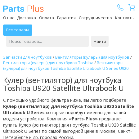
Parts Plus
О нас
Доставка
Оплата
Гарантия
Сотрудничество
Контакты
Все товары
Найти
Запчасти для ноутбуков
/
Вентиляторы (кулеры) для ноутбуков
/
Вентиляторы (кулеры) для ноутбуков Toshiba
/
Вентиляторы
(кулеры) для ноутбуков Toshiba Satellite Ultrabook U Series U920
Кулер (вентилятор) для ноутбука
Toshiba U920 Satellite Ultrabook U
С помощью удобного фильтра ниже, вы легко подберете
Кулер (вентилятор) для ноутбука Toshiba U920 Satellite
Ultrabook U Series
которые подойдут именно для вашей
модели устройства. Компания
«Parts-Plus»
предлагает
купить Кулер (вентилятор) для ноутбука Toshiba U920 Satellite
Ultrabook U Series по самой выгодной цене в Москве, Санкт-
Петербурге и др. городах России.