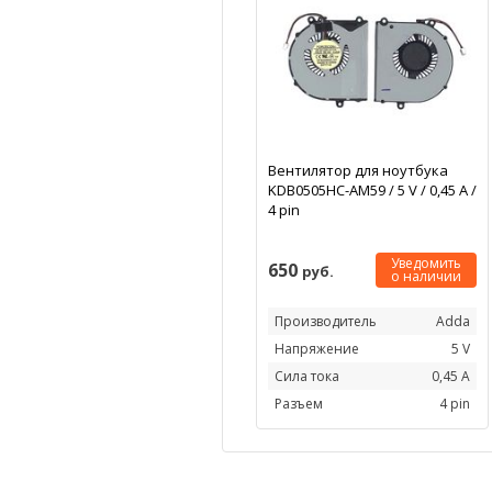
Вентилятор для ноутбука
KDB0505HC-AM59 / 5 V / 0,45 А /
4 pin
Уведомить
650
руб.
о наличии
Производитель
Adda
Напряжение
5 V
Сила тока
0,45 А
Разъем
4 pin