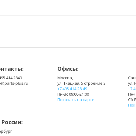
онтакты:
Офисы:
495 414 2849
Москва,
Сан
o@parts-plus.ru
ул. Ткацкая, 5 строение 3
ул. 
+7 495 414-28-49
+7 4
Пн-Вс 09:00-21:00
Пн-П
Показать на карте
Сб-В
Пок
 России:
ербург