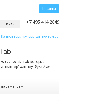
Корзина
+7 495 414 2849
Найти
/
Вентиляторы (кулеры) для ноутбуков
 Tab
 W500 Iconia Tab
которые
вентилятор) для ноутбука Acer
о параметрам