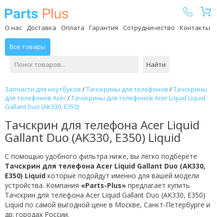
Parts Plus
О нас
Доставка
Оплата
Гарантия
Сотрудничество
Контакты
Все товары
Найти
Запчасти для ноутбуков
/
Тачскрины для телефонов
/
Тачскрины
для телефонов Acer
/
Тачскрины для телефонов Acer Liquid Liquid
Gallant Duo (AK330, E350)
Тачскрин для телефона Acer Liquid
Gallant Duo (AK330, E350) Liquid
С помощью удобного фильтра ниже, вы легко подберете
Тачскрин для телефона Acer Liquid Gallant Duo (AK330,
E350) Liquid
которые подойдут именно для вашей модели
устройства. Компания
«Parts-Plus»
предлагает купить
Тачскрин для телефона Acer Liquid Gallant Duo (AK330, E350)
Liquid по самой выгодной цене в Москве, Санкт-Петербурге и
др. городах России.