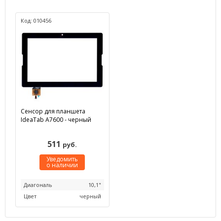
Код: 010456
Сенсор для планшета
IdeaTab A7600 - черный
511
руб.
Уведомить
о наличии
Диагональ
10,1"
Цвет
черный