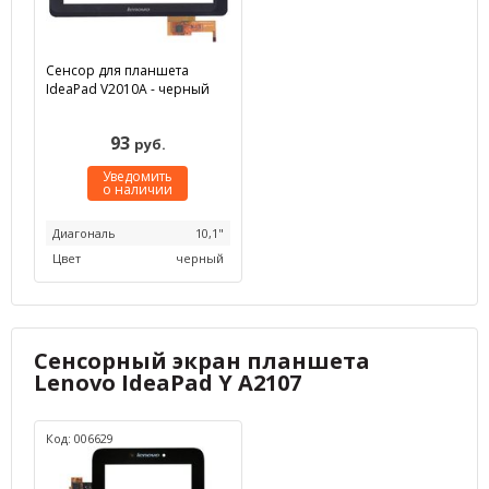
Сенсор для планшета
IdeaPad V2010A - черный
93
руб.
Уведомить
о наличии
Диагональ
10,1"
Цвет
черный
Сенсорный экран планшета
Lenovo IdeaPad Y A2107
Код: 006629