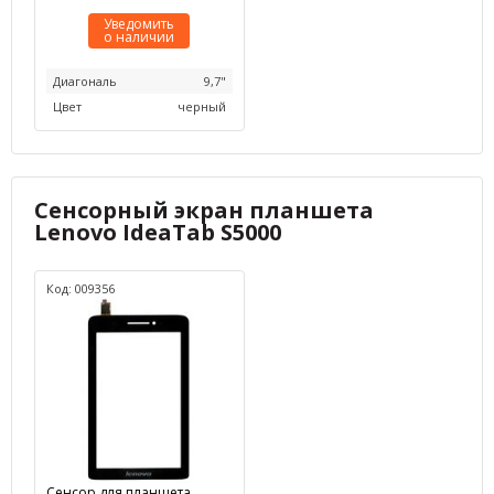
Уведомить
о наличии
Диагональ
9,7"
Цвет
черный
Сенсорный экран планшета
Lenovo IdeaTab S5000
Код: 009356
Сенсор для планшета