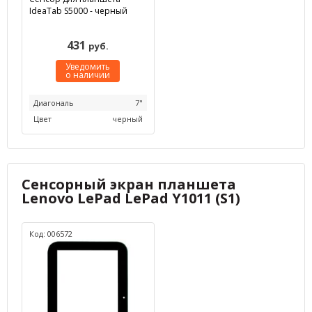
IdeaTab S5000 - черный
431
руб.
Уведомить
о наличии
Диагональ
7"
Цвет
черный
Сенсорный экран планшета
Lenovo LePad LePad Y1011 (S1)
Код: 006572