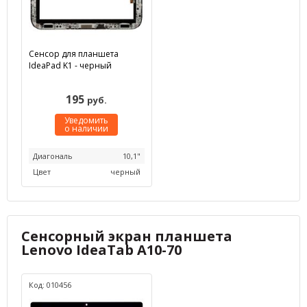
Сенсор для планшета
IdeaPad K1 - черный
195
руб.
Уведомить
о наличии
Диагональ
10,1"
Цвет
черный
Сенсорный экран планшета
Lenovo IdeaTab A10-70
Код: 010456