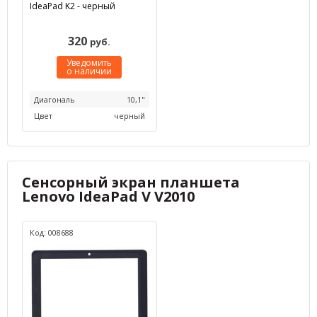
IdeaPad K2 - черный
320
руб.
Уведомить
о наличии
Диагональ
10,1"
Цвет
черный
Сенсорный экран планшета
Lenovo IdeaPad V V2010
Код: 008688