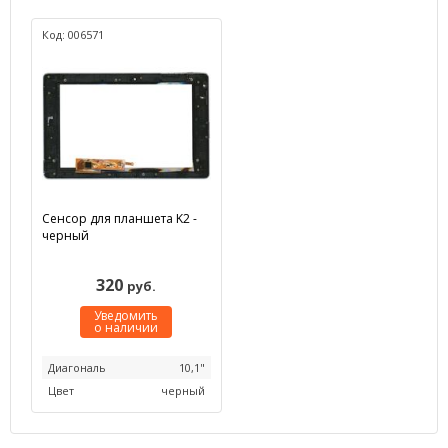
Код: 006571
Сенсор для планшета K2 -
черный
320
руб.
Уведомить
о наличии
Диагональ
10,1"
Цвет
черный