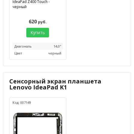
IdeaPad Z400 Touch -
черный
620
руб.
Купить
Диагональ
14,0"
Цвет
черный
Сенсорный экран планшета
Lenovo IdeaPad K1
Код: 007149