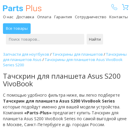
Parts Plus
О нас
Доставка
Оплата
Гарантия
Сотрудничество
Контакты
Все товары
Найти
Запчасти для ноутбуков
/
Тачскрины для планшетов
/
Тачскрины
для планшетов Asus
/
Тачскрины для планшетов Asus VivoBook
Series S200
Тачскрин для планшета Asus S200
VivoBook
С помощью удобного фильтра ниже, вы легко подберете
Тачскрин для планшета Asus S200 VivoBook Series
которые подойдут именно для вашей модели устройства.
Компания
«Parts-Plus»
предлагает купить Тачскрин для
планшета Asus S200 VivoBook Series по самой выгодной цене
в Москве, Санкт-Петербурге и др. городах России.