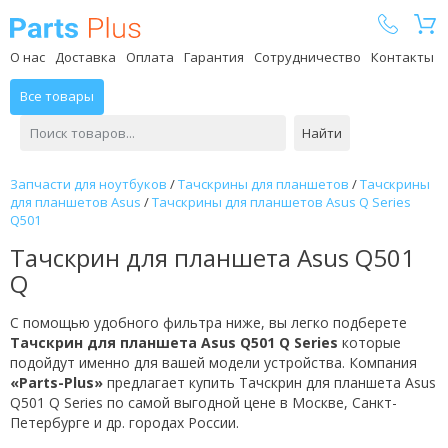
Parts Plus
О нас
Доставка
Оплата
Гарантия
Сотрудничество
Контакты
Все товары
Найти
Запчасти для ноутбуков
/
Тачскрины для планшетов
/
Тачскрины
для планшетов Asus
/
Тачскрины для планшетов Asus Q Series
Q501
Тачскрин для планшета Asus Q501
Q
С помощью удобного фильтра ниже, вы легко подберете
Тачскрин для планшета Asus Q501 Q Series
которые
подойдут именно для вашей модели устройства. Компания
«Parts-Plus»
предлагает купить Тачскрин для планшета Asus
Q501 Q Series по самой выгодной цене в Москве, Санкт-
Петербурге и др. городах России.