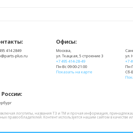
онтакты:
Офисы:
495 414 2849
Москва,
Сан
o@parts-plus.ru
ул. Ткацкая, 5 строение 3
ул. 
+7 495 414-28-49
+7 4
Пн-Вс 09:00-21:00
Пн-П
Показать на карте
Сб-В
Пок
 России:
ербург
, включая логотипы, названия ТЗ и ТМ и прочая информация, принадлежа
нных правообладателей. Контент используется нашим сайтом в качестве ил