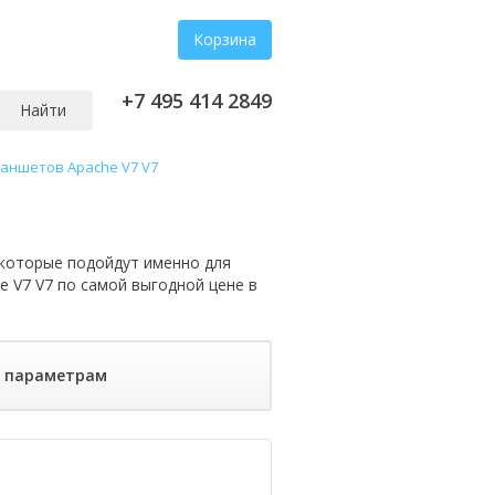
Корзина
+7 495 414 2849
Найти
ланшетов Apache V7 V7
которые подойдут именно для
e V7 V7 по самой выгодной цене в
о параметрам