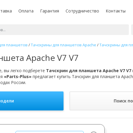
тавка
Оплата
Гарантия
Сотрудничество
Контакты
для планшетов
/
Тачскрины для планшетов Apache
/
Тачскрины для п
ншета Apache V7 V7
, вы легко подберете
Тачскрин для планшета Apache V7 V7
ия
«Parts-Plus»
предлагает купить Тачскрин для планшета Apach
родах России.
модели
Поиск п