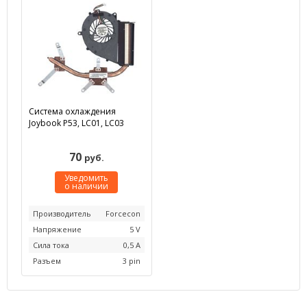
Система охлаждения
Joybook P53, LC01, LC03
70
руб.
Уведомить
о наличии
Производитель
Forcecon
Напряжение
5 V
Сила тока
0,5 А
Разъем
3 pin