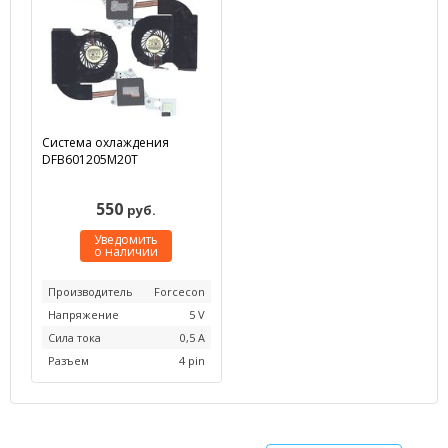
Система охлаждения
DFB601205M20T
550
руб.
Уведомить
о наличии
Производитель
Forcecon
Напряжение
5 V
Сила тока
0,5 А
Разъем
4 pin