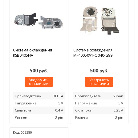
Система охлаждения
Система охлаждения
KSB0405HA
MF40050V1-Q040-G99
500
500
руб.
руб.
Уведомить
Уведомить
о наличии
о наличии
Производитель
DELTA
Производитель
Sunon
Напряжение
5 V
Напряжение
5 V
Сила тока
0,4 А
Сила тока
0,25 А
Разъем
3 pin
Разъем
3 pin
Код: 003380