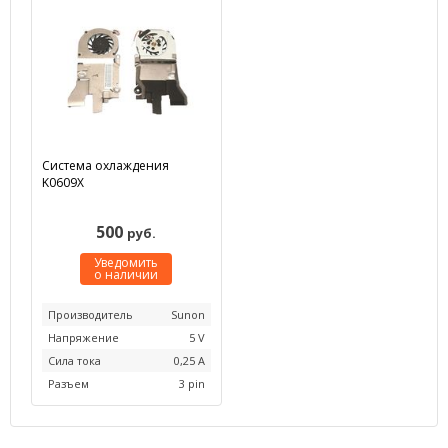
Система охлаждения
K0609X
500
руб.
Уведомить
о наличии
Производитель
Sunon
Напряжение
5 V
Сила тока
0,25 А
Разъем
3 pin