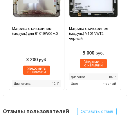
Матрица с тачскрином
Матрица с тачскрином
(модуль) для B101EW06 v.0
(модуль) M101NWT2
черный
5 000
руб.
3 200
руб.
Уведомить
о наличии
Уведомить
о наличии
Диагональ
10,1"
Диагональ
10,1"
Цвет
черный
Отзывы пользователей
Оставить отзыв