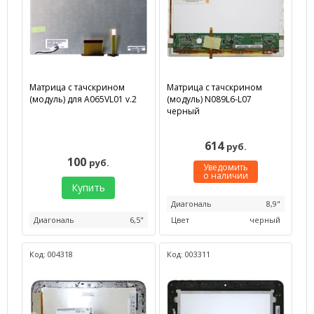
Матрица с тачскрином
Матрица с тачскрином
(модуль) для A065VL01 v.2
(модуль) N089L6-L07
черный
614
руб.
100
руб.
Уведомить
о наличии
Купить
Диагональ
8,9"
Диагональ
6,5"
Цвет
черный
Код: 004318
Код: 003311