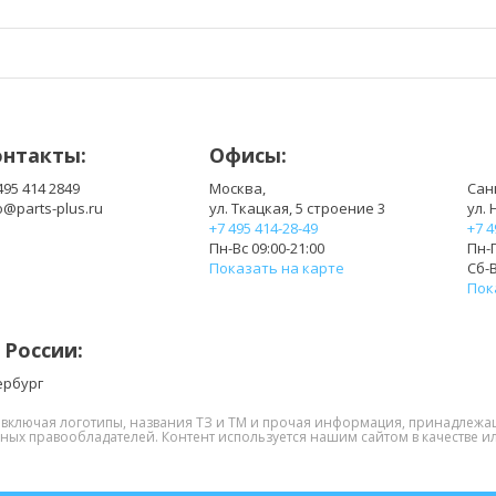
онтакты:
Офисы:
495 414 2849
Москва,
Сан
o@parts-plus.ru
ул. Ткацкая, 5 строение 3
ул. 
+7 495 414-28-49
+7 4
Пн-Вс 09:00-21:00
Пн-П
Показать на карте
Сб-В
Пок
 России:
ербург
, включая логотипы, названия ТЗ и ТМ и прочая информация, принадлежа
нных правообладателей. Контент используется нашим сайтом в качестве ил