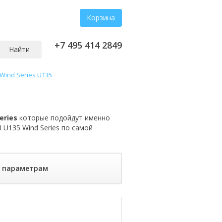
Корзина
+7 495 414 2849
Найти
Wind Series U135
eries
которые подойдут именно
 U135 Wind Series по самой
о параметрам