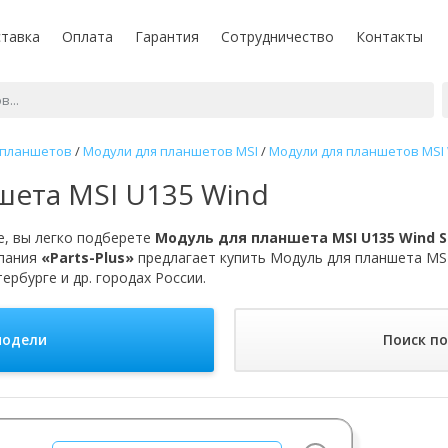
тавка
Оплата
Гарантия
Сотрудничество
Контакты
 планшетов
/
Модули для планшетов MSI
/
Модули для планшетов MSI 
шета MSI U135 Wind
, вы легко подберете
Модуль для планшета MSI U135 Wind S
мпания
«Parts-Plus»
предлагает купить Модуль для планшета MSI
ербурге и др. городах России.
модели
Поиск п