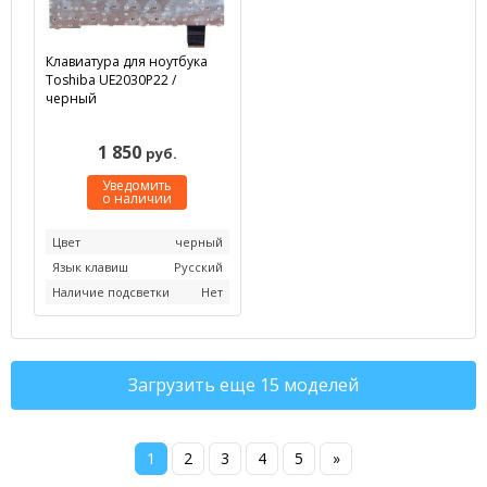
Клавиатура для ноутбука
Toshiba UE2030P22 /
черный
1 850
руб.
Уведомить
о наличии
Цвет
черный
Язык клавиш
Русский
Наличие подсветки
Нет
Загрузить еще 15 моделей
1
2
3
4
5
»