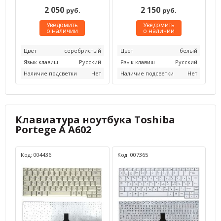
2 050
2 150
руб.
руб.
Уведомить
Уведомить
о наличии
о наличии
Цвет
серебристый
Цвет
белый
Язык клавиш
Русский
Язык клавиш
Русский
Наличие подсветки
Нет
Наличие подсветки
Нет
Клавиатура ноутбука Toshiba
Portege A A602
Код: 004436
Код: 007365