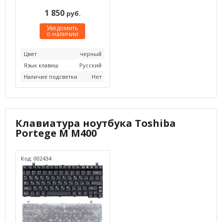
1 850
руб.
Уведомить
о наличии
Цвет
черный
Язык клавиш
Русский
Наличие подсветки
Нет
Клавиатура ноутбука Toshiba
Portege M M400
Код: 002434