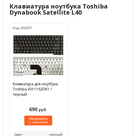
Клавиатура ноутбука Toshiba
Dynabook Satellite L40
Код: 000297
Клавиатура для ноутбука
Toshiba V011162DK1 /
черный
690
руб.
Уведомить
о наличии
Цвет
черный