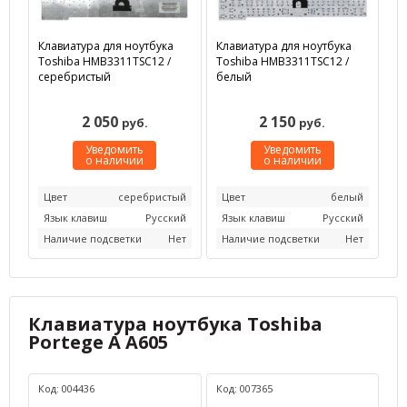
Клавиатура для ноутбука
Клавиатура для ноутбука
Toshiba HMB3311TSC12 /
Toshiba HMB3311TSC12 /
серебристый
белый
2 050
2 150
руб.
руб.
Уведомить
Уведомить
о наличии
о наличии
Цвет
серебристый
Цвет
белый
Язык клавиш
Русский
Язык клавиш
Русский
Наличие подсветки
Нет
Наличие подсветки
Нет
Клавиатура ноутбука Toshiba
Portege A A605
Код: 004436
Код: 007365