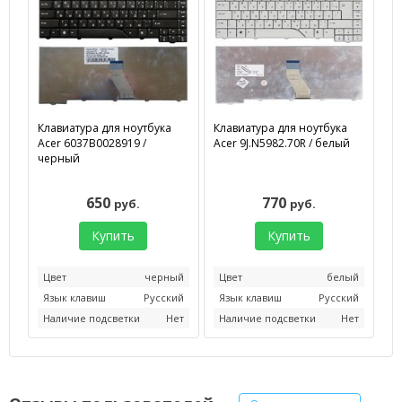
Клавиатура для ноутбука
Клавиатура для ноутбука
Acer 6037B0028919 /
Acer 9J.N5982.70R / белый
черный
650
770
руб.
руб.
Купить
Купить
Цвет
черный
Цвет
белый
Язык клавиш
Русский
Язык клавиш
Русский
Наличие подсветки
Нет
Наличие подсветки
Нет