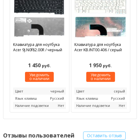
Клавиатура для ноутбука
Клавиатура для ноутбука
Acer 9J.N0f82.00R / черный
Acer KB.INT00.406 / серый
1 450
1 950
руб.
руб.
Уведомить
Уведомить
о наличии
о наличии
Цвет
черный
Цвет
серый
Язык клавиш
Русский
Язык клавиш
Русский
Наличие подсветки
Нет
Наличие подсветки
Нет
Отзывы пользователей
Оставить отзыв