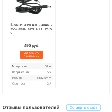
Блок питания для планшета
KSAC0500200W1EU / 10 W / 5
V
490
руб.
Уведомить
о наличии
Мощность
10 W
Напряжение
5 V
Разъем
5.5x2.5mm
Сила тока
2 A
Отзывы пользователей
Оставить отзыв