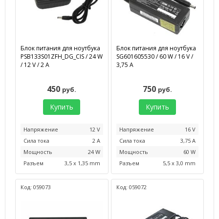
Блок питания для ноутбука
Блок питания для ноутбука
PSB133S01ZFH_DG_CIS / 24 W
SG601605530 / 60 W / 16 V /
/ 12 V / 2 А
3,75 А
450
750
руб.
руб.
Купить
Купить
Напряжение
12 V
Напряжение
16 V
Сила тока
2 А
Сила тока
3,75 А
Мощность
24 W
Мощность
60 W
Разъем
3,5 x 1,35 mm
Разъем
5,5 x 3,0 mm
Код: 059073
Код: 059072