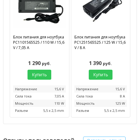
Блок питания для ноутбука
Блок питания для ноутбука
PC1101565525 / 110 W / 15,6
PC1251565525 / 125 W / 15,6
V / 7,05 А
V / 8 А
1 290
1 390
руб.
руб.
Купить
Купить
Напряжение
15,6 V
Напряжение
15,6 V
Сила тока
7,05 А
Сила тока
8 А
Мощность
110 W
Мощность
125 W
Разъем
5,5 x 2,5 mm
Разъем
5,5 x 2,5 mm