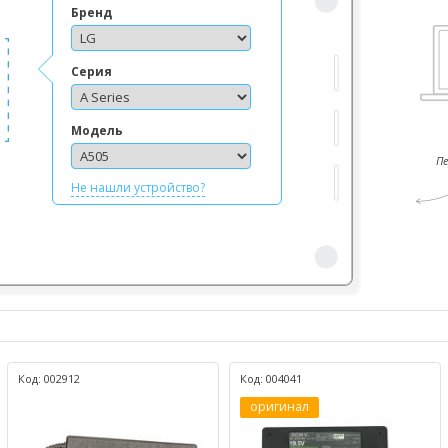
Бренд
Серия
Модель
П
Не нашли устройство?
Код: 002912
Код: 004041
оригинал