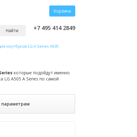
Корзина
+7 495 414 2849
Найти
ля ноутбуков LG A Series A505
Series
которые подойдут именно
а LG A505 A Series по самой
о параметрам