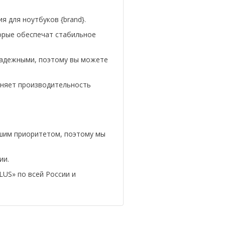
 для ноутбуков {brand}.
торые обеспечат стабильное
 надежными, поэтому вы можете
аняет производительность
ашим приоритетом, поэтому мы
ии.
LUS» по всей России и