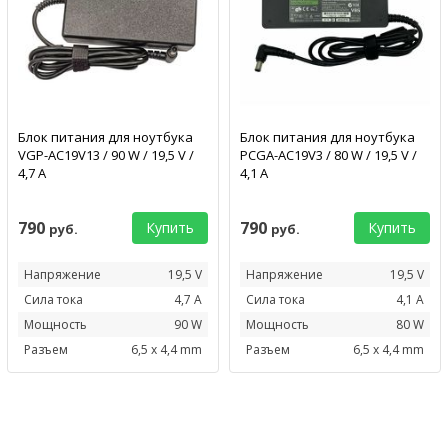
Блок питания для ноутбука
Блок питания для ноутбука
VGP-AC19V13 / 90 W / 19,5 V /
PCGA-AC19V3 / 80 W / 19,5 V /
4,7 А
4,1 А
790
790
Купить
Купить
руб.
руб.
Напряжение
19,5 V
Напряжение
19,5 V
Сила тока
4,7 А
Сила тока
4,1 А
Мощность
90 W
Мощность
80 W
Разъем
6,5 x 4,4 mm
Разъем
6,5 x 4,4 mm