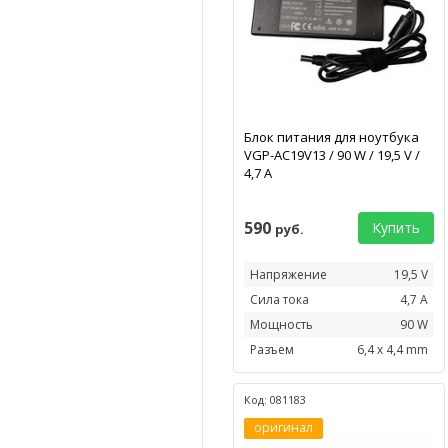
Блок питания для ноутбука
VGP-AC19V13 / 90 W / 19,5 V /
4,7 А
590
Купить
руб.
Напряжение
19,5 V
Сила тока
4,7 А
Мощность
90 W
Разъем
6,4 x 4,4 mm
Код: 081183
оригинал