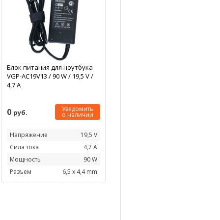
Блок питания для ноутбука
VGP-AC19V13 / 90 W / 19,5 V /
4,7 А
Уведомить
0
руб.
о наличии
Напряжение
19,5 V
Сила тока
4,7 А
Мощность
90 W
Разъем
6,5 x 4,4 mm