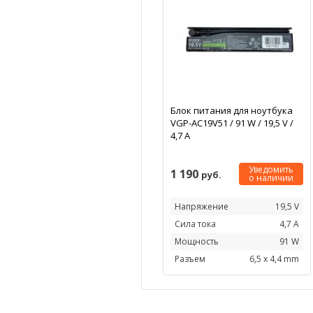
Блок питания для ноутбука
VGP-AC19V51 / 91 W / 19,5 V /
4,7 А
Уведомить
1 190
руб.
о наличии
Напряжение
19,5 V
Сила тока
4,7 А
Мощность
91 W
Разъем
6,5 x 4,4 mm