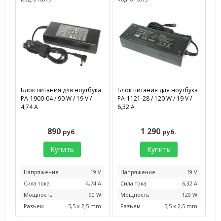
Блок питания для ноутбука
Блок питания для ноутбука
PA-1900-04 / 90 W / 19 V /
PA-1121-28 / 120 W / 19 V /
4,74 А
6,32 А
890
1 290
руб.
руб.
Купить
Купить
Напряжение
19 V
Напряжение
19 V
Сила тока
4,74 А
Сила тока
6,32 А
Мощность
90 W
Мощность
120 W
Разъем
5,5 x 2,5 mm
Разъем
5,5 x 2,5 mm