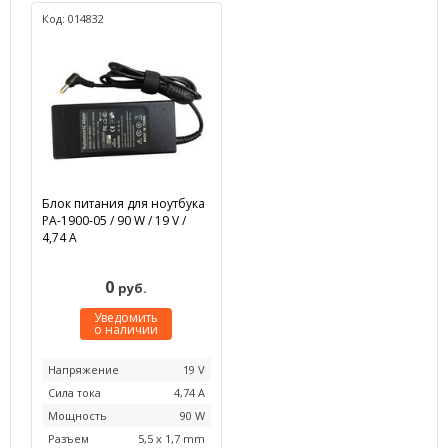
Код: 014832
Блок питания для ноутбука
PA-1900-05 / 90 W / 19 V /
4,74 А
0
руб.
Уведомить
о наличии
Напряжение
19 V
Сила тока
4,74 А
Мощность
90 W
Разъем
5,5 x 1,7 mm