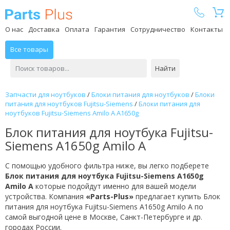
Parts Plus
О нас
Доставка
Оплата
Гарантия
Сотрудничество
Контакты
Все товары
Найти
Запчасти для ноутбуков
/
Блоки питания для ноутбуков
/
Блоки
питания для ноутбуков Fujitsu-Siemens
/
Блоки питания для
ноутбуков Fujitsu-Siemens Amilo A A1650g
Блок питания для ноутбука Fujitsu-
Siemens A1650g Amilo A
С помощью удобного фильтра ниже, вы легко подберете
Блок питания для ноутбука Fujitsu-Siemens A1650g
Amilo A
которые подойдут именно для вашей модели
устройства. Компания
«Parts-Plus»
предлагает купить Блок
питания для ноутбука Fujitsu-Siemens A1650g Amilo A по
самой выгодной цене в Москве, Санкт-Петербурге и др.
городах России.