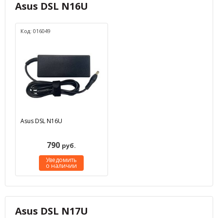
Asus DSL N16U
Код: 016049
Asus DSL N16U
790
руб.
Уведомить
о наличии
Asus DSL N17U