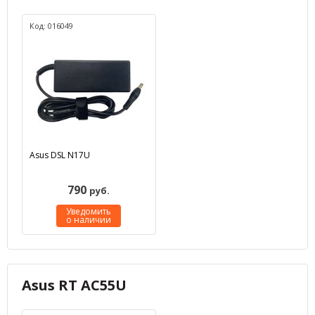
Код: 016049
Asus DSL N17U
790
руб.
Уведомить
о наличии
Asus RT AC55U