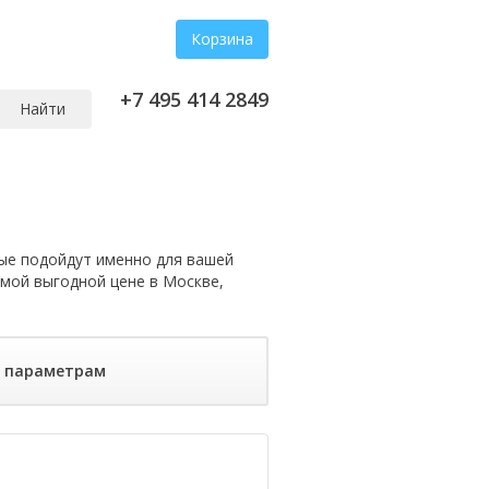
Корзина
+7 495 414 2849
Найти
е подойдут именно для вашей
амой выгодной цене в Москве,
о параметрам