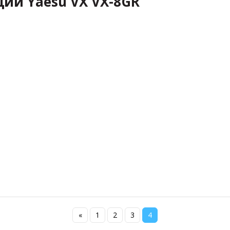
ции Yaesu VX VX-8GR
«
1
2
3
4