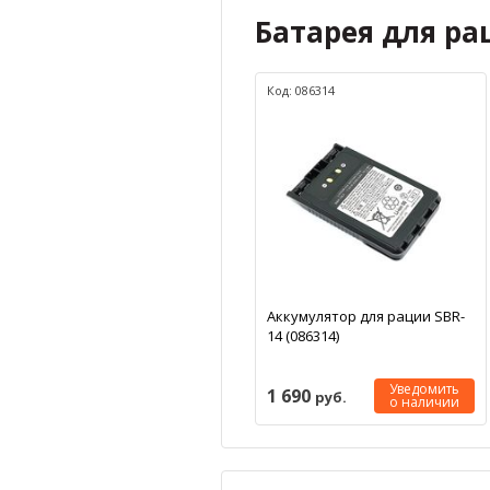
Батарея для ра
Код: 086314
Аккумулятор для рации SBR-
14 (086314)
Уведомить
1 690
руб.
о наличии