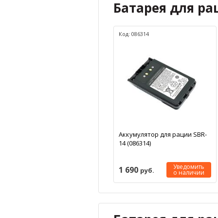
Батарея для ра
Код: 086314
Аккумулятор для рации SBR-
14 (086314)
Уведомить
1 690
руб.
о наличии