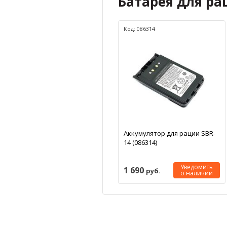
Батарея для ра
Код: 086314
Аккумулятор для рации SBR-
14 (086314)
Уведомить
1 690
руб.
о наличии