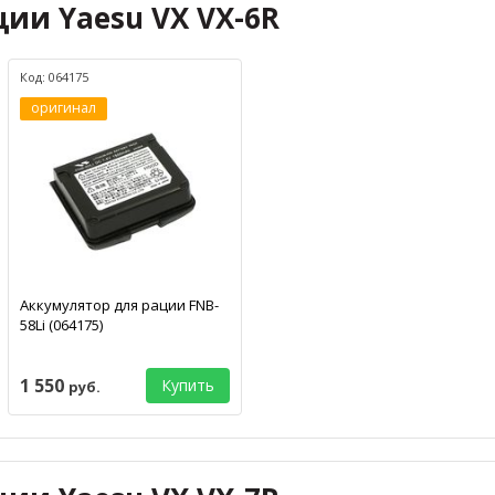
ции Yaesu VX VX-6R
Код: 064175
оригинал
Аккумулятор для рации FNB-
58Li (064175)
1 550
Купить
руб.