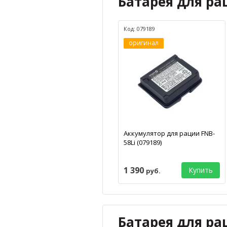
Батарея для ра
Код: 079189
оригинал
Аккумулятор для рации FNB-
58Li (079189)
1 390
Купить
руб.
Батарея для ра