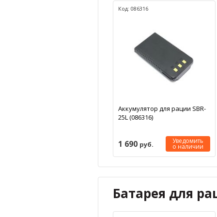
Код: 086316
Аккумулятор для рации SBR-
25L (086316)
Уведомить
1 690
руб.
о наличии
Батарея для ра