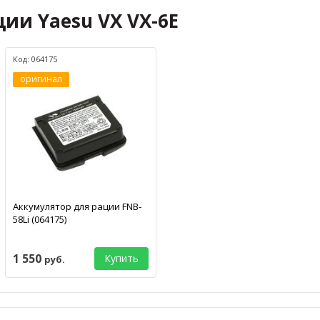
ции Yaesu VX VX-6E
Код: 064175
оригинал
Аккумулятор для рации FNB-
58Li (064175)
1 550
Купить
руб.