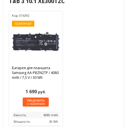
Tab 3 10.1 XE300TZC
Код: 016392
оригинал
Батарея для планшета
Samsung AA-PBZN2TP / 4080
mAh / 7,5 V / 30 Wh
1 690
руб.
Уведомить
о наличии
Емкость
4080 mAh
Мощность
30 Wh