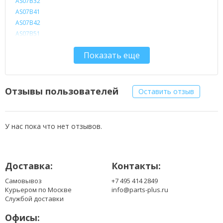
AS07B32
AS07B41
AS07B42
AS07B51
AS07B52
Показать еще
AS07B71
AS07B72
LC.BTP00.007
Отзывы пользователей
Оставить отзыв
У нас пока что нет отзывов.
Доставка:
Контакты:
Самовывоз
+7 495 414 2849
Курьером по Москве
info@parts-plus.ru
Службой доставки
Офисы: