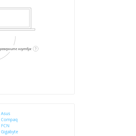
ереверните ноутбук
Asus
Compaq
FCN
Gigabyte