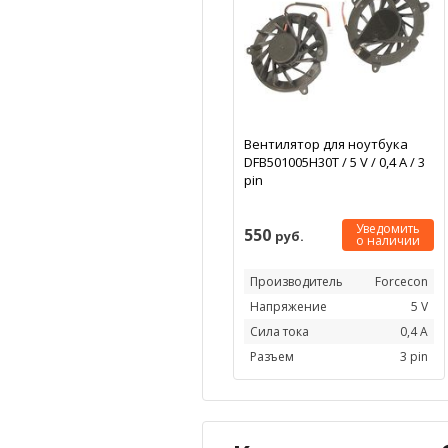
Вентилятор для ноутбука
DFB501005H30T / 5 V / 0,4 А / 3
pin
Уведомить
550
руб.
о наличии
Производитель
Forcecon
Напряжение
5 V
Сила тока
0,4 А
Разъем
3 pin