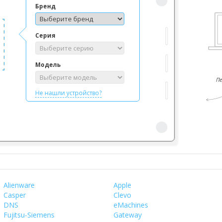
Бренд
Серия
Модель
П
Не нашли устройство?
Alienware
Apple
Casper
Clevo
DNS
eMachines
Fujitsu-Siemens
Gateway