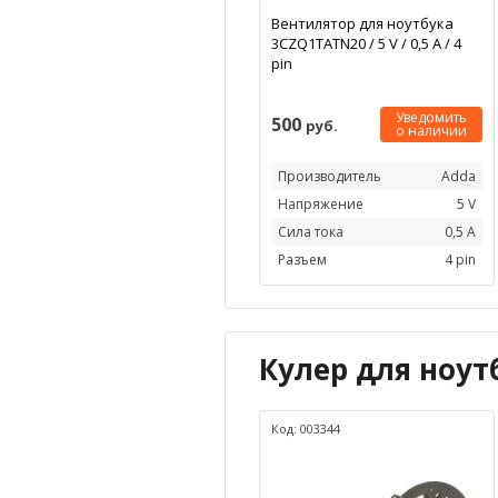
Вентилятор для ноутбука
3CZQ1TATN20 / 5 V / 0,5 А / 4
pin
Уведомить
500
руб.
о наличии
Производитель
Adda
Напряжение
5 V
Сила тока
0,5 А
Разъем
4 pin
Кулер для ноутб
Код: 003344