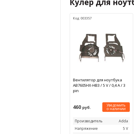
Кулер для ноутб
Код: 003357
Вентилятор для ноутбука
AB7605HX-HB3 / 5 V / 0,4 А / 3
pin
Уведомить
460
руб.
о наличии
Производитель
Adda
Напряжение
5 V