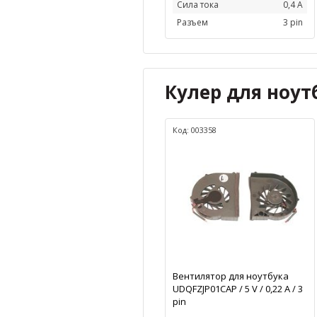
Сила тока
0,4 А
Разъем
3 pin
Кулер для ноутб
Код: 003358
Вентилятор для ноутбука
UDQFZJP01CAP / 5 V / 0,22 А / 3
pin