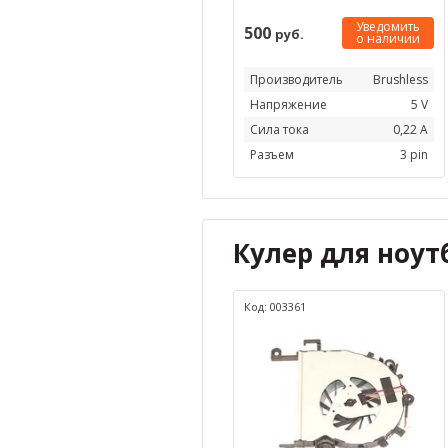
Уведомить
500
руб.
о наличии
Производитель
Brushless
Напряжение
5 V
Сила тока
0,22 А
Разъем
3 pin
Кулер для ноутб
Код: 003361