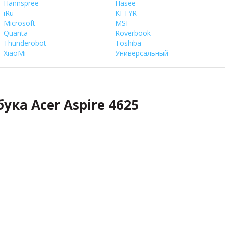
Hannspree
Hasee
iRu
KFTYR
Microsoft
MSI
Quanta
Roverbook
Thunderobot
Toshiba
XiaoMi
Универсальный
ука Acer Aspire 4625