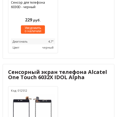
Сенсор для телефона
6030D - черный
229
руб.
Уведомить
о наличии
Диагональ
4,7"
Цвет
черный
Сенсорный экран телефона Alcatel
One Touch 6032X IDOL Alpha
Код: 012512