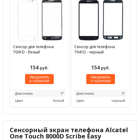
Сенсор для телефона
Сенсор для телефона
7041D - белый
7041D - черный
154
154
руб.
руб.
Уведомить
Уведомить
о наличии
о наличии
Диагональ
5"
Диагональ
5"
Цвет
белый
Цвет
черный
Сенсорный экран телефона Alcatel
One Touch 8000D Scribe Easy