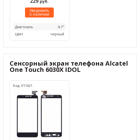
229
руб.
Уведомить
о наличии
Диагональ
4,7"
Цвет
черный
Сенсорный экран телефона Alcatel
One Touch 6030X IDOL
Код: 011621