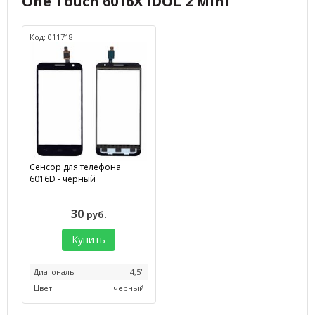
One Touch 6016X IDOL 2 Mini
Код: 011718
Сенсор для телефона
6016D - черный
30
руб.
Купить
Диагональ
4,5"
Цвет
черный