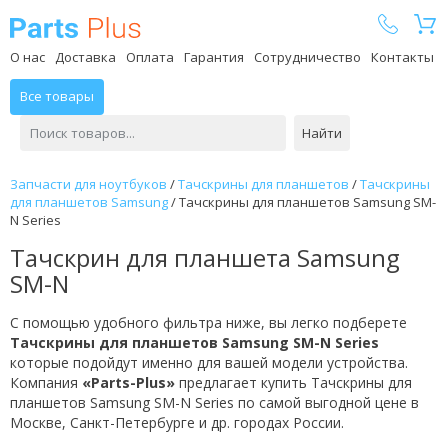
Parts Plus
О нас
Доставка
Оплата
Гарантия
Сотрудничество
Контакты
Все товары
Найти
Запчасти для ноутбуков
/
Тачскрины для планшетов
/
Тачскрины
для планшетов Samsung
/
Тачскрины для планшетов Samsung SM-
N Series
Тачскрин для планшета Samsung
SM-N
С помощью удобного фильтра ниже, вы легко подберете
Тачскрины для планшетов Samsung SM-N Series
которые подойдут именно для вашей модели устройства.
Компания
«Parts-Plus»
предлагает купить Тачскрины для
планшетов Samsung SM-N Series по самой выгодной цене в
Москве, Санкт-Петербурге и др. городах России.