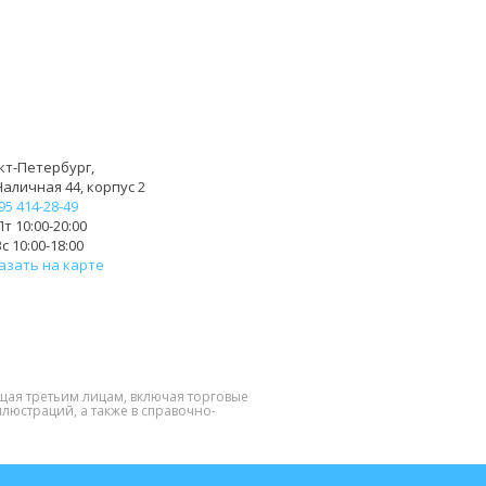
кт-Петербург,
Наличная 44, корпус 2
95 414-28-49
т 10:00-20:00
с 10:00-18:00
азать на карте
щая третьим лицам, включая торговые
люстраций, а также в справочно-