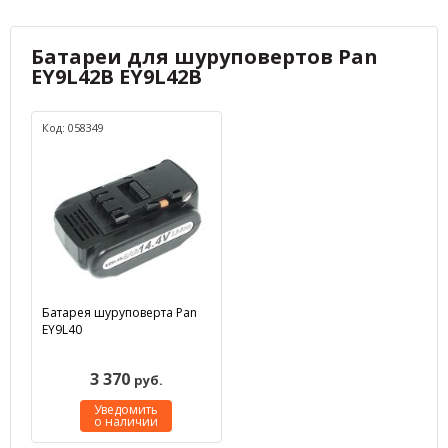
Батареи для шуруповертов Pan
EY9L42B EY9L42B
Код: 058349
Батарея шуруповерта Pan
EY9L40
3 370
руб.
Уведомить
о наличии